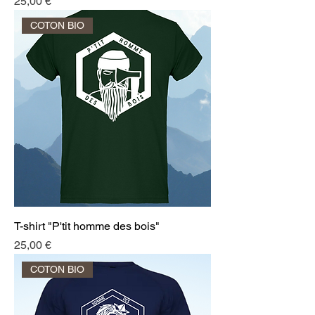
Prix
25,00 €
COTON BIO
T-shirt "P'tit homme des bois"
Prix
25,00 €
COTON BIO