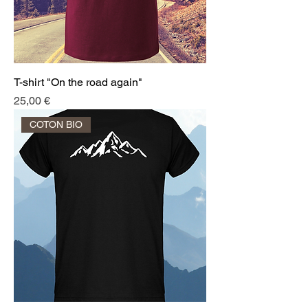
T-shirt "On the road again"
Prix
25,00 €
COTON BIO