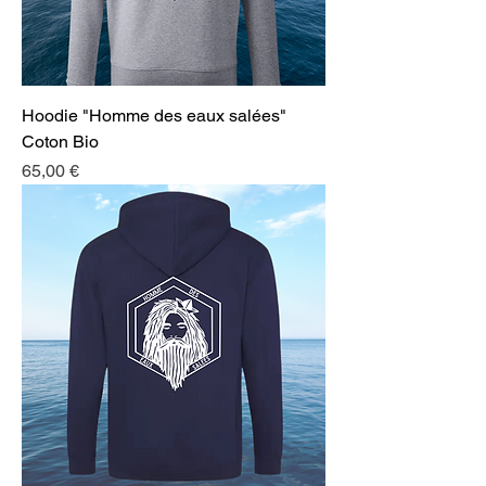
Hoodie "Homme des eaux salées"
Coton Bio
Prix
65,00 €