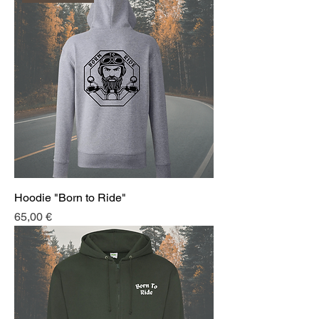
Hoodie "Born to Ride"
Prix
65,00 €