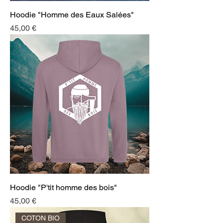
Hoodie "Homme des Eaux Salées"
Prix
45,00 €
Hoodie "P'tit homme des bois"
Prix
45,00 €
COTON BIO