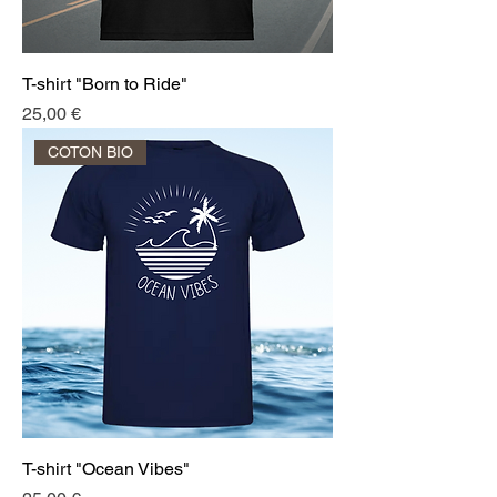
T-shirt "Born to Ride"
Prix
25,00 €
COTON BIO
T-shirt "Ocean Vibes"