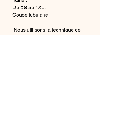
Du XS au 4XL.
Coupe tubulaire
Nous utilisons la technique de
flocage vinylique pour toutes nos
impressions, et assurons la
qualité de la tenue du dessin
dans le temps. Nous vous
conseillons un lavage à 30° en
machine et ne pas mettre au
sèche-linge pour garder la qualité
du tissus et du dessin.
Imprimés dans notre atelier de
Bretagne
Conseil d'entretient :
Lavage en machine à 30°. Pas de