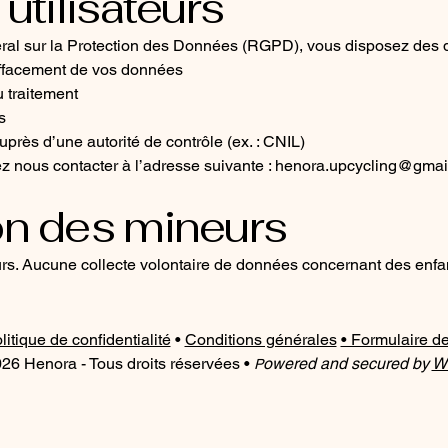
 utilisateurs
 sur la Protection des Données (RGPD), vous disposez des dro
d’effacement de vos données
u traitement
s
uprès d’une autorité de contrôle (ex. : CNIL)
z nous contacter à l’adresse suivante :
henora.upcycling@gmai
on des mineurs
urs. Aucune collecte volontaire de données concernant des enfa
litique de confidentialité
•
Conditions générales
• Formulaire de
26 Henora -
Tous droits réservées
​ •
owered and secured by
W
P