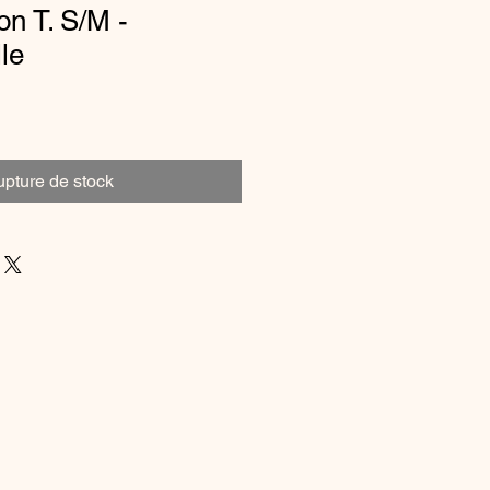
n T. S/M -
le
pture de stock