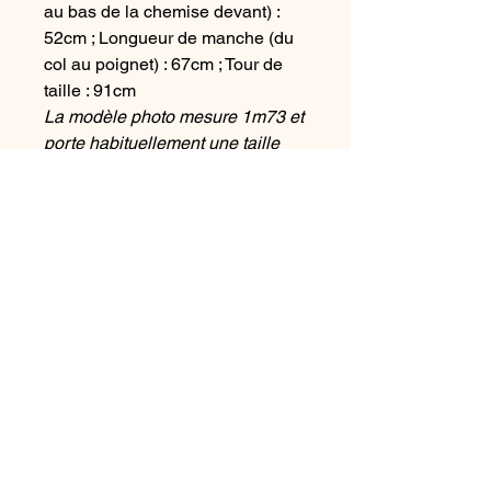
au bas de la chemise devant) :
52cm ; Longueur de manche (du
col au poignet) : 67cm ; Tour de
taille : 91cm
La modèle photo mesure 1m73 et
porte habituellement une taille
36/38.
L'histoire de cette chemise :
Une chemise pour homme
transformée pour femme. Le jean
et la coupe apportent une
touche d'originalité et de féminité.
Chaque chemise est unique.
Upcyclé dans notre atelier de
Bretagne
Conseil d'entretient :