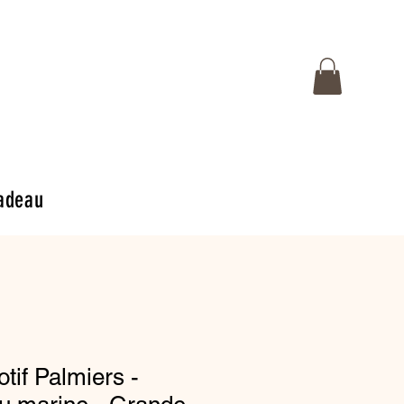
adeau
if Palmiers -