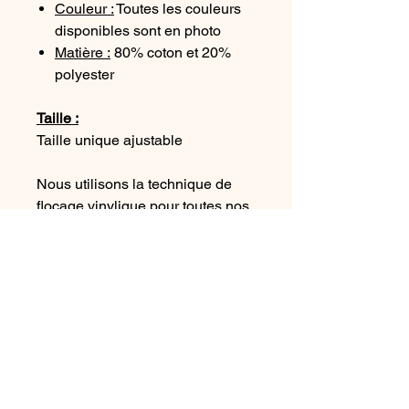
Couleur :
Toutes les couleurs
disponibles sont en photo
Matière :
80% coton et 20%
polyester
Taille :
Taille unique ajustable
Nous utilisons la technique de
flocage vinylique pour toutes nos
impressions, et assurons la
qualité de la tenue du dessin
dans le temps.
Imprimés dans notre atelier de
Bretagne
Conseil d'entretient :
Nettoyage à l'éponge