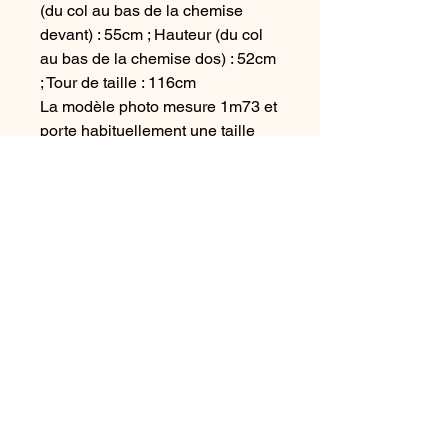
(du col au bas de la chemise
devant) : 55cm ; Hauteur (du col
au bas de la chemise dos) : 52cm
; Tour de taille : 116cm
La modèle photo mesure 1m73 et
porte habituellement une taille
36/38.
L'histoire de cette chemise :
Une chemise pour homme
transformée pour femme. Les
volants apportent une touche
d'origialité et de féminité. Chaque
chemise est unique.
Upcyclé dans notre atelier de
Bretagne
Conseil d'entretient :