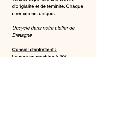
d'origialité et de féminité. Chaque
chemise est unique.
Upcyclé dans notre atelier de
Bretagne
Conseil d'entretient :
Lavage en machine à 30°
PIECE UNIQUE
Politique RGPD
•
Politique de
confidentialité
•
Conditions générales
•
Formulaire de droit de rétractation
2026 Henora -
Tous droits réservées
•
owered and secured by
Wix
P